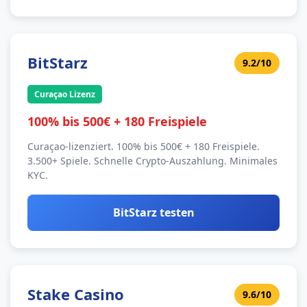
BitStarz
9.2/10
Curaçao Lizenz
100% bis 500€ + 180 Freispiele
Curaçao-lizenziert. 100% bis 500€ + 180 Freispiele.
3.500+ Spiele. Schnelle Crypto-Auszahlung. Minimales
KYC.
BitStarz testen
Stake Casino
9.6/10