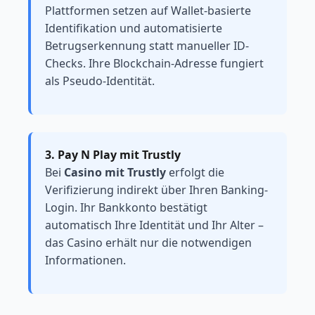
Plattformen setzen auf Wallet-basierte
Identifikation und automatisierte
Betrugserkennung statt manueller ID-
Checks. Ihre Blockchain-Adresse fungiert
als Pseudo-Identität.
3. Pay N Play mit Trustly
Bei
Casino mit Trustly
erfolgt die
Verifizierung indirekt über Ihren Banking-
Login. Ihr Bankkonto bestätigt
automatisch Ihre Identität und Ihr Alter –
das Casino erhält nur die notwendigen
Informationen.