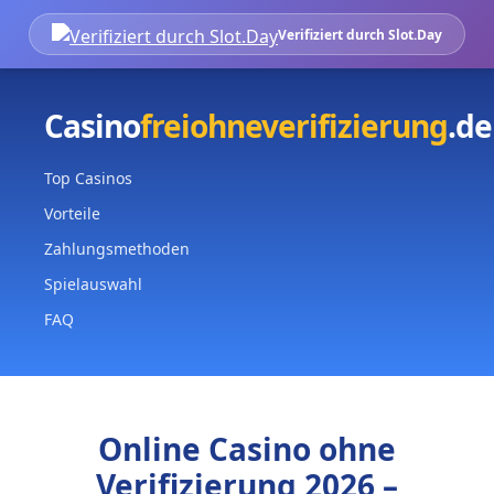
Verifiziert durch Slot.Day
Casino
freiohneverifizierung
.de
Top Casinos
Vorteile
Zahlungsmethoden
Spielauswahl
FAQ
Online Casino ohne
Verifizierung 2026 –