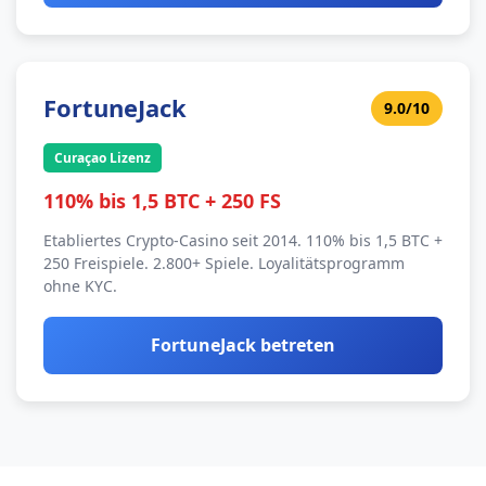
FortuneJack
9.0/10
Curaçao Lizenz
110% bis 1,5 BTC + 250 FS
Etabliertes Crypto-Casino seit 2014. 110% bis 1,5 BTC +
250 Freispiele. 2.800+ Spiele. Loyalitätsprogramm
ohne KYC.
FortuneJack betreten