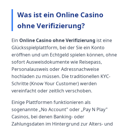
Was ist ein Online Casino
ohne Verifizierung?
Ein
Online Casino ohne Verifizierung
ist eine
Glücksspielplattform, bei der Sie ein Konto
eröffnen und um Echtgeld spielen können, ohne
sofort Ausweisdokumente wie Reisepass,
Personalausweis oder Adressnachweise
hochladen zu müssen. Die traditionellen KYC-
Schritte (Know Your Customer) werden
vereinfacht oder zeitlich verschoben.
Einige Plattformen funktionieren als
sogenannte „No Account" oder „Pay N Play"
Casinos, bei denen Banking- oder
Zahlungsdaten im Hintergrund zur Alters- und