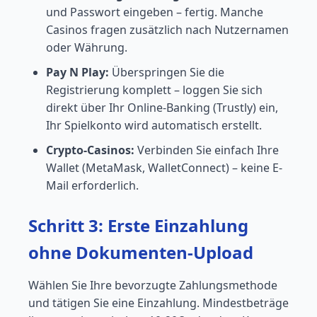
und Passwort eingeben – fertig. Manche
Casinos fragen zusätzlich nach Nutzernamen
oder Währung.
Pay N Play:
Überspringen Sie die
Registrierung komplett – loggen Sie sich
direkt über Ihr Online-Banking (Trustly) ein,
Ihr Spielkonto wird automatisch erstellt.
Crypto-Casinos:
Verbinden Sie einfach Ihre
Wallet (MetaMask, WalletConnect) – keine E-
Mail erforderlich.
Schritt 3: Erste Einzahlung
ohne Dokumenten-Upload
Wählen Sie Ihre bevorzugte Zahlungsmethode
und tätigen Sie eine Einzahlung. Mindestbeträge