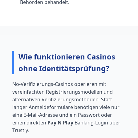
Behörden behandelt.
Wie funktionieren Casinos
ohne Identitätsprüfung?
No-Verifizierungs-Casinos operieren mit
vereinfachten Registrierungsmodellen und
alternativen Verifizierungsmethoden. Statt
langer Anmeldeformulare benötigen viele nur
eine E-Mail-Adresse und ein Passwort oder
einen direkten
Pay N Play
Banking-Login über
Trustly.