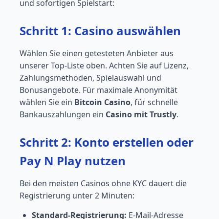
und sofortigen Spielstart:
Schritt 1: Casino auswählen
Wählen Sie einen getesteten Anbieter aus
unserer Top-Liste oben. Achten Sie auf Lizenz,
Zahlungsmethoden, Spielauswahl und
Bonusangebote. Für maximale Anonymität
wählen Sie ein
Bitcoin Casino
, für schnelle
Bankauszahlungen ein
Casino mit Trustly
.
Schritt 2: Konto erstellen oder
Pay N Play nutzen
Bei den meisten Casinos ohne KYC dauert die
Registrierung unter 2 Minuten:
Standard-Registrierung:
E-Mail-Adresse