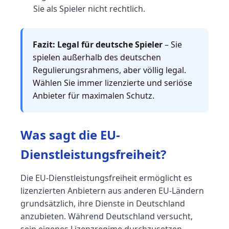
Sie als Spieler nicht rechtlich.
Fazit:
Legal für deutsche Spieler
– Sie
spielen außerhalb des deutschen
Regulierungsrahmens, aber völlig legal.
Wählen Sie immer lizenzierte und seriöse
Anbieter für maximalen Schutz.
Was sagt die EU-
Dienstleistungsfreiheit?
Die EU-Dienstleistungsfreiheit ermöglicht es
lizenzierten Anbietern aus anderen EU-Ländern
grundsätzlich, ihre Dienste in Deutschland
anzubieten. Während Deutschland versucht,