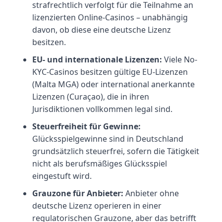
strafrechtlich verfolgt für die Teilnahme an
lizenzierten Online-Casinos – unabhängig
davon, ob diese eine deutsche Lizenz
besitzen.
EU- und internationale Lizenzen:
Viele No-
KYC-Casinos besitzen gültige EU-Lizenzen
(Malta MGA) oder international anerkannte
Lizenzen (Curaçao), die in ihren
Jurisdiktionen vollkommen legal sind.
Steuerfreiheit für Gewinne:
Glücksspielgewinne sind in Deutschland
grundsätzlich steuerfrei, sofern die Tätigkeit
nicht als berufsmäßiges Glücksspiel
eingestuft wird.
Grauzone für Anbieter:
Anbieter ohne
deutsche Lizenz operieren in einer
regulatorischen Grauzone, aber das betrifft