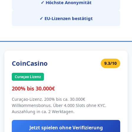
✓ Höchste Anonymität
✓ EU-Lizenzen bestätigt
CoinCasino
9.3/10
Curaçao Lizenz
200% bis 30.000€
Curaçao-Lizenz. 200% bis ca. 30.000€
Willkommensbonus. Über 4.000 Slots ohne KYC.
Auszahlung in ca. 2 Werktagen.
Jetzt spielen ohne Verifizierung