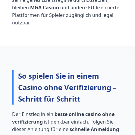
sein eigenes Lizenzregime durchzusetzen,
bleiben
MGA Casino
und andere EU-lizenzierte
Plattformen für Spieler zugänglich und legal
nutzbar.
So spielen Sie in einem
Casino ohne Verifizierung –
Schritt für Schritt
Der Einstieg in ein
beste online casino ohne
verifizierung
ist denkbar einfach. Folgen Sie
dieser Anleitung für eine
schnelle Anmeldung